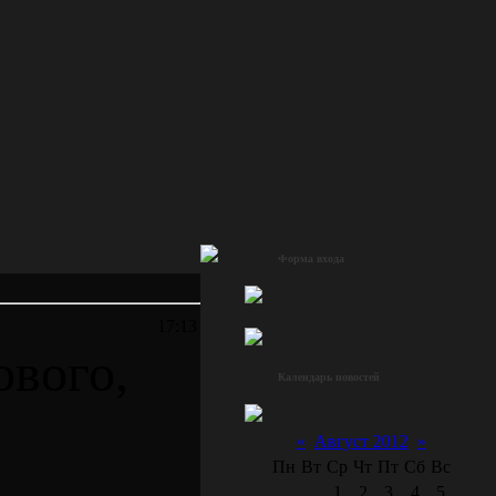
Форма входа
17:13
ового,
Календарь новостей
«
Август 2012
»
Пн
Вт
Ср
Чт
Пт
Сб
Вс
1
2
3
4
5