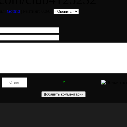
вил:
Gotfrid
| Рейтинг: 0.0/0 |