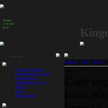
Пятница
07.08.2026
King
08:59
Меню сайта
Главная
»
2012
»
Август
»
Главная страница
Пыщ
Информация о клубе
Сайт мер
Историческая
информация клуба
Форум
пока общ
Устав
Фотоальбом
http://v