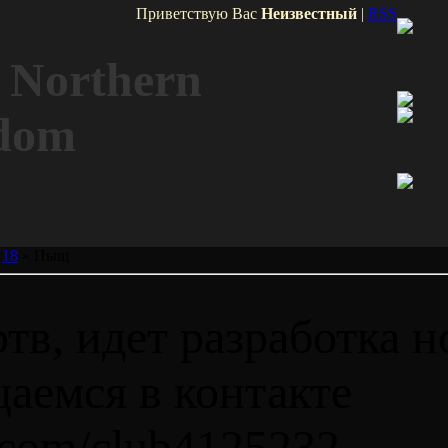
Приветствую Вас
Неизвестный
|
RSS
Northern
dom
18
» Пыщ
тв, идет разработка н
аемся в контакте
k.com/club4125232